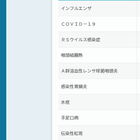
インフルエンザ
ＣＯＶＩＤ－１９
ＲＳウイルス感染症
咽頭結膜熱
Ａ群溶血性レンサ球菌咽頭炎
感染性胃腸炎
水痘
手足口病
伝染性紅斑