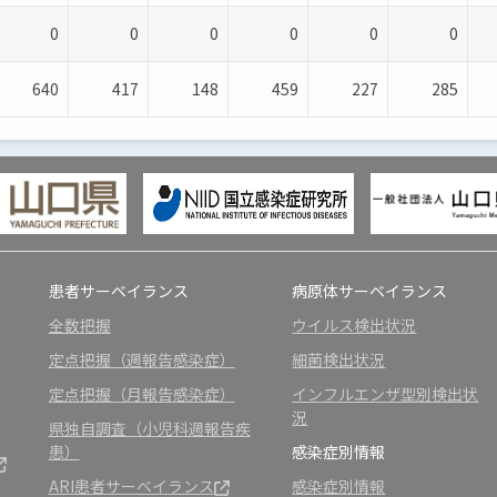
0
0
0
0
0
0
640
417
148
459
227
285
患者サーベイランス
病原体サーベイランス
全数把握
ウイルス検出状況
定点把握（週報告感染症）
細菌検出状況
定点把握（月報告感染症）
インフルエンザ型別検出状
況
県独自調査（小児科週報告疾
患）
感染症別情報
ARI患者サーベイランス
感染症別情報