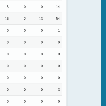
5
0
0
14
16
2
13
54
0
0
0
1
0
0
0
0
0
0
0
8
0
0
0
0
0
0
0
0
0
0
0
3
0
0
0
0