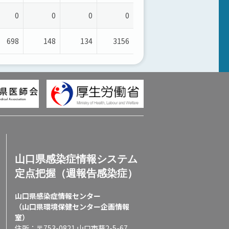
0
0
0
0
698
148
134
3156
山口県感染症情報システム
定点把握（週報告感染症）
山口県感染症情報センター
（山口県環境保健センター企画情報
室）
住所：〒753-0821 山口市葵2-5-67