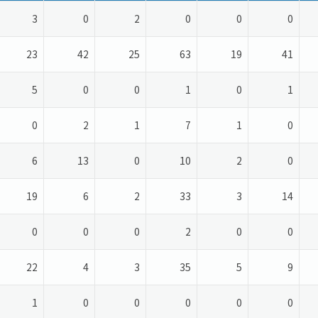
3
0
2
0
0
0
23
42
25
63
19
41
5
0
0
1
0
1
0
2
1
7
1
0
6
13
0
10
2
0
19
6
2
33
3
14
0
0
0
2
0
0
22
4
3
35
5
9
1
0
0
0
0
0