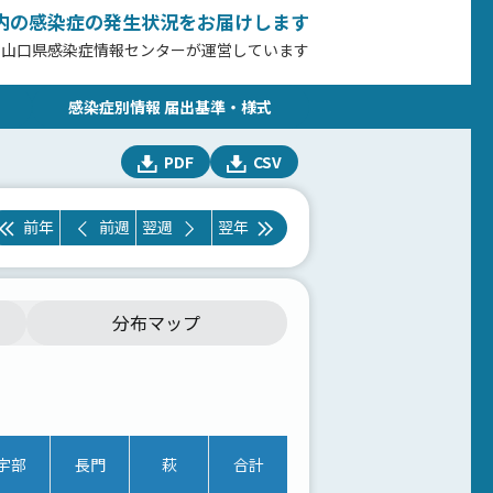
内の感染症の発生状況をお届けします
、山口県感染症情報センターが運営しています
感染症別情報 届出基準・様式
PDF
CSV
前年
前週
翌週
翌年
分布マップ
宇部
長門
萩
合計