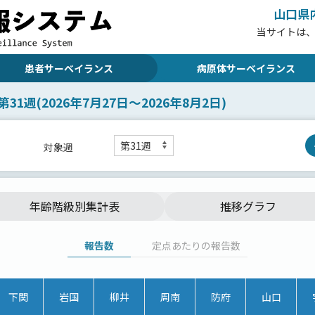
山口県
当サイトは
患者サーベイランス
病原体サーベイランス
第31週(2026年7月27日～2026年8月2日)
対象週
年齢階級別集計表
推移グラフ
報告数
定点あたりの報告数
下関
岩国
柳井
周南
防府
山口