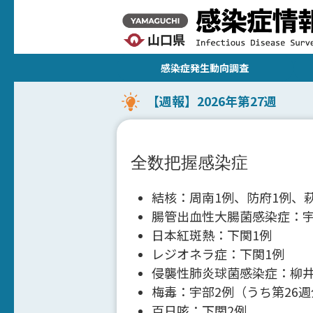
感染症発生動向調査
【週報】2026年第27週
全数把握感染症
結核：周南1例、防府1例、萩
腸管出血性大腸菌感染症：宇
日本紅斑熱：下関1例
レジオネラ症：下関1例
侵襲性肺炎球菌感染症：柳井
梅毒：宇部2例（うち第26週
百日咳：下関2例